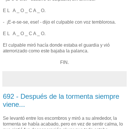
E L A _ O _ C A _ O.
- ¡E-e-se-se, ese! - dijo el culpable con voz temblorosa.
E L A _ O _ C A _ O.
El culpable miró hacía donde estaba el guardia y vió
aterrorizado como este bajaba la palanca.
FIN.
692 - Después de la tormenta siempre
viene...
Se levantó entre los escombros y miró a su alrededor, la
tormenta se había acabado, pero en vez de sentir calma, lo