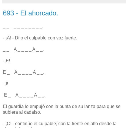
693 - El ahorcado.
_ _ _ _ _ _ _ _ _ _.
- ¡A! - Dijo el culpable con voz fuerte.
_ _ A _ _ _ _ A _ _.
-¡E!
E _ A _ _ _ _ A _ _.
-¡I!
E _ A _ _ _ _ A _ _.
El guardia lo empujó con la punta de su lanza para que se
subiera al cadalso.
- ¡O! - continúo el culpable, con la frente en alto desde la