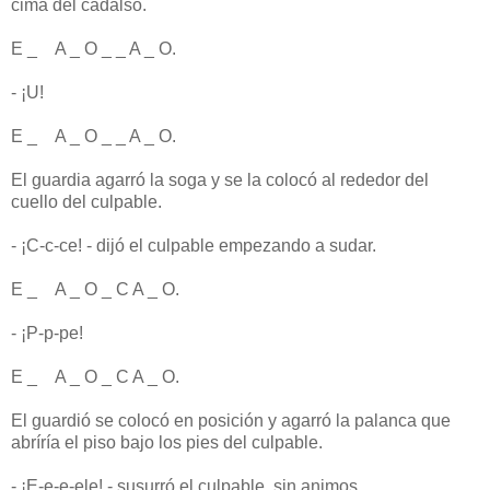
cima del cadalso.
E _ A _ O _ _ A _ O.
- ¡U!
E _ A _ O _ _ A _ O.
El guardia agarró la soga y se la colocó al rededor del
cuello del culpable.
- ¡C-c-ce! - dijó el culpable empezando a sudar.
E _ A _ O _ C A _ O.
- ¡P-p-pe!
E _ A _ O _ C A _ O.
El guardió se colocó en posición y agarró la palanca que
abríría el piso bajo los pies del culpable.
- ¡E-e-e-ele! - susurró el culpable, sin animos.