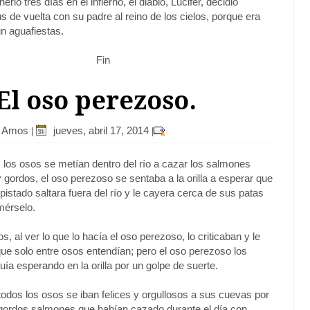
rlo tres días en el infierno, el diablo, Lucifer, decidió
 de vuelta con su padre al reino de los cielos, porque era
un aguafiestas.
Fin
 El oso perezoso.
r Amos
jueves, abril 17, 2014
|
|
 los osos se metían dentro del río a cazar los salmones
gordos, el oso perezoso se sentaba a la orilla a esperar que
istado saltara fuera del río y le cayera cerca de sus patas
mérselo.
 al ver lo que lo hacía el oso perezoso, lo criticaban y le
ue solo entre osos entendían; pero el oso perezoso los
uía esperando en la orilla por un golpe de suerte.
todos los osos se iban felices y orgullosos a sus cuevas por
 gordos salmones que habían cazado durante el día con