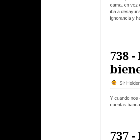
cama, en vez d
iba a desayuna
ignorancia y 
738 -
biene
Sir Helde
Y cuando nos d
cuentas bancar
737 -