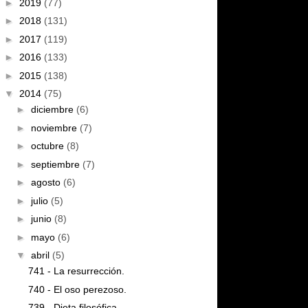
►
2019
(77)
►
2018
(131)
►
2017
(119)
►
2016
(133)
►
2015
(138)
▼
2014
(75)
►
diciembre
(6)
►
noviembre
(7)
►
octubre
(8)
►
septiembre
(7)
►
agosto
(6)
►
julio
(5)
►
junio
(8)
►
mayo
(6)
▼
abril
(5)
741 - La resurrección.
740 - El oso perezoso.
739 - Dieta filosófica.