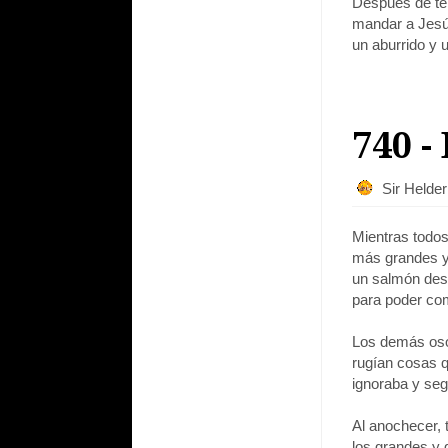
Después de tene
mandar a Jesús
un aburrido y 
740 -
Sir Helde
Mientras todos
más grandes y 
un salmón desp
para poder co
Los demás osos,
rugían cosas q
ignoraba y seg
Al anochecer, 
los grandes y