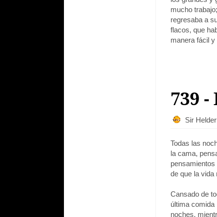
mucho trabajo;
regresaba a su
flacos, que ha
manera fácil y
739 -
Sir Helde
Todas las noch
la cama, pensa
pensamientos l
de que la vida 
Cansado de tod
última comida l
noches, mient