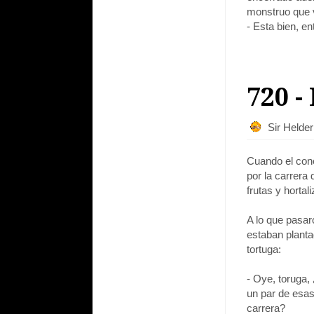
monstruo que 
- Esta bien, en
720 -
Sir Helde
Cuando el cone
por la carrera 
frutas y hortali
A lo que pasar
estaban plantad
tortuga:
- Oye, toruga,
un par de esas
carrera?