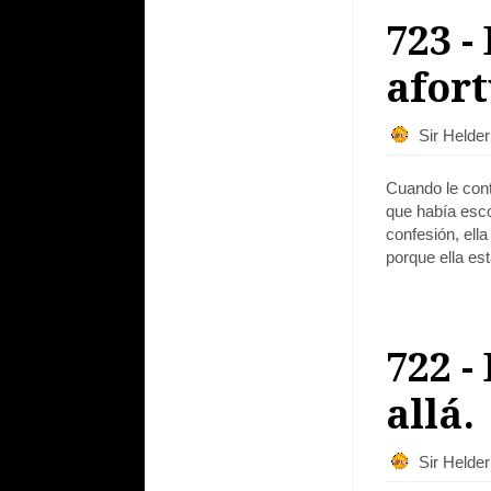
723 -
afor
Sir Helde
Cuando le cont
que había esco
confesión, ell
porque ella es
722 -
allá.
Sir Helde