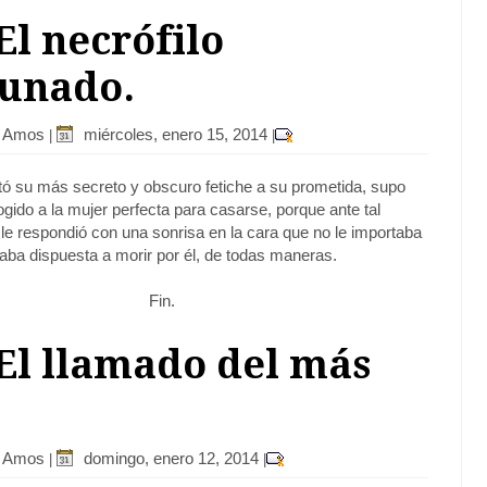
 El necrófilo
tunado.
r Amos
miércoles, enero 15, 2014
|
|
ó su más secreto y obscuro fetiche a su prometida, s
upo
gido a la mujer perfecta para casarse, porque ante tal
a le respondió con una sonrisa en la cara que no le importaba
taba dispuesta a morir por él, de todas maneras.
Fin.
 El llamado del más
r Amos
domingo, enero 12, 2014
|
|