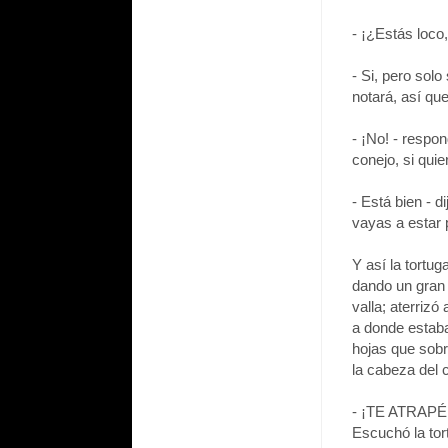
- ¡¿Estás loco,
- Si, pero solo
notará, así q
- ¡No! - respon
conejo, si qui
- Está bien - d
vayas a estar 
Y así la tortu
dando un gran 
valla; aterrizó
a donde estaba
hojas que sobre
la cabeza del 
- ¡TE ATRAP
Escuchó la tor