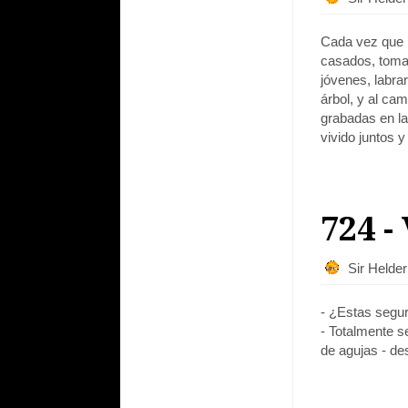
Cada vez que p
casados, toma
jóvenes, labra
árbol, y al cam
grabadas en la
vivido juntos y
724 -
Sir Helde
- ¿Estas segura
- Totalmente s
de agujas - de