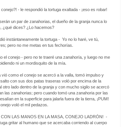
 conejo?! - le respondió la tortuga exaltada - ¡eso es robar!
 serán un par de zanahorias, el dueño de la granja nunca lo
ue, ¿qué dices? ¿Lo hacemos?
dió instántaneamente la tortuga - Yo no lo haré, ve tú,
eres; pero no me metas en tus fechorías.
ijo el conejo - pero no te traeré una zanahoría, y luego no me
pidiendo ni un mordisquito de la mía.
ga vió como el conejo se acercó a la valla, tomó impulso y
salto con sus dos patas traseras voló por encima de la
 al otro lado dentro de la granja y con mucho sigilo se acercó
n las zanahorias; pero cuando tomó una zanahoria por las
salían en la superficie para jalarla fuera de la tierra, ¡PUM!
conejo voló el mil pedazos.
É CON LAS MANOS EN LA MASA, CONEJO LADRÓN! -
tuga gritar al humano que se acercaba corriendo al cuerpo