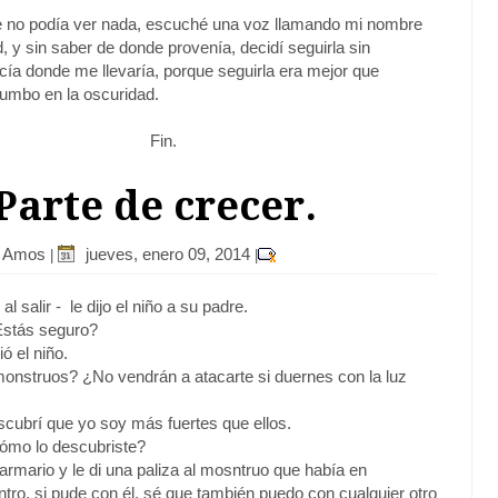
e no podía ver nada, escuché una voz llamando mi nombre
d, y sin saber de donde provenía, decidí seguirla sin
ía donde me llevaría, porque seguirla era mejor que
umbo en la oscuridad.
Fin.
 Parte de crecer.
r Amos
jueves, enero 09, 2014
|
|
al salir - le dijo el niño a su padre.
Estás seguro?
ió el niño.
monstruos? ¿No vendrán a atacarte si duernes con la luz
scubrí que yo soy más fuertes que ellos.
cómo lo descubriste?
 armario y le di una paliza al mosntruo que había en
tro, si pude con él, sé que también puedo con cualquier otro