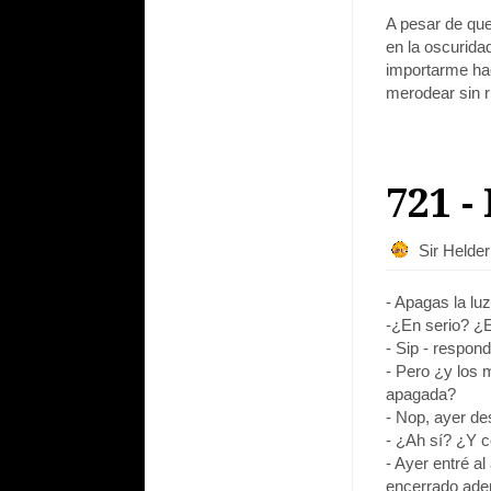
A pesar de qu
en la oscurida
importarme hac
merodear sin r
721 -
Sir Helde
- Apagas la luz 
-¿En serio? ¿
- Sip - respond
- Pero ¿y los 
apagada?
- Nop, ayer de
- ¿Ah sí? ¿Y 
- Ayer entré al
encerrado aden