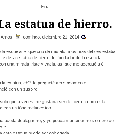
Fin.
 La estatua de hierro.
r Amos
domingo, diciembre 21, 2014
|
|
 la escuela, vi que uno de mis alumnos más debiles estaba
te de la estatua de hierro del fundador de la escuela,
on una mirada triste y vacia, así que me acerqué a él,
la estatua, eh? -le pregunté amistosamente.
ndió con un suspiro.
 solo que a veces me gustaría ser de hierro como esta
jo con un tóno meláncolico.
die pueda doblegarme, y yo pueda mantenerme siempre de
erte.
ta esta estatua puede ser doblegada.