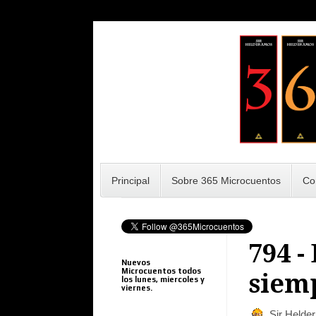
Principal
Sobre 365 Microcuentos
Co
794 -
Nuevos
Microcuentos todos
siem
los lunes, miercoles y
viernes.
Sir Helde