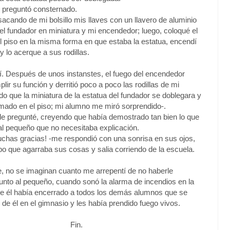
preguntó consternado.
, sacando de mi bolsillo mis llaves con un llavero de aluminio
del fundador en miniatura y mi encendedor; luego, coloqué el
el piso en la misma forma en que estaba la estatua, encendí
y lo acerque a sus rodillas.
etí. Después de unos instanstes, el fuego del encendedor
ir su función y derritió poco a poco las rodillas de mi
ndo que la miniatura de la estatua del fundador se doblegara y
mado en el piso; mi alumno me miró sorprendido-.
le pregunté, creyendo que había demostrado tan bien lo que
 al pequeño que no necesitaba explicación.
 ¡Muchas gracias! -me respondió con una sonrisa en sus ojos,
o que agarraba sus cosas y salia corriendo de la escuela.
te, no se imaginan cuanto me arrepentí de no haberle
unto al pequeño, cuando sonó la alarma de incendios en la
ue él había encerrado a todos los demás alumnos que se
 de él en el gimnasio y les había prendido fuego vivos.
Fin.