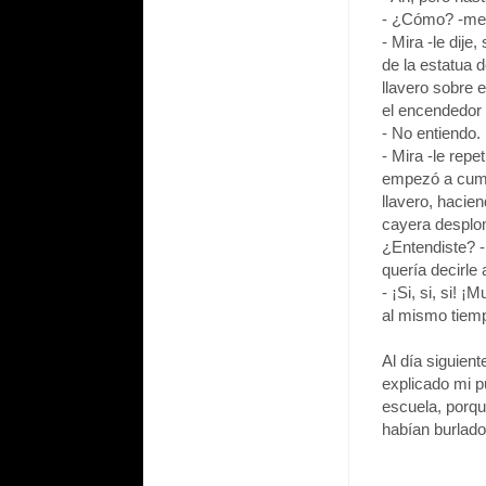
- ¿Cómo? -me 
- Mira -le dije
de la estatua 
llavero sobre 
el encendedor 
- No entiendo.
- Mira -le rep
empezó a cumpl
llavero, hacie
cayera desplo
¿Entendiste? -
quería decirle
- ¡Si, si, si!
al mismo tiemp
Al día siguien
explicado mi p
escuela, porq
habían burlado