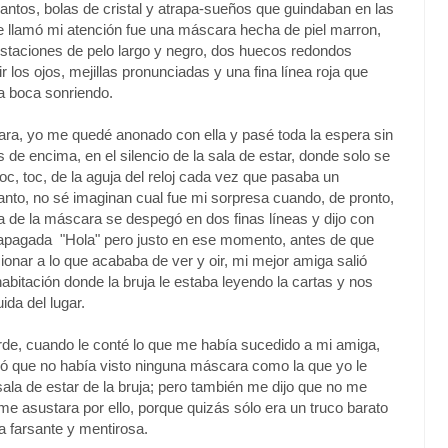
ntos, bolas de cristal y atrapa-sueños que guindaban en las
e llamó mi atención fue una máscara hecha de piel marron,
ustaciones de pelo largo y negro, dos huecos redondos
 los ojos, mejillas pronunciadas y una fina línea roja que
a boca sonriendo.
ara, yo me quedé anonado con ella y pasé toda la espera sin
os de encima, en el silencio de la sala de estar, donde solo se
oc, toc, de la aguja del reloj cada vez que pasaba un
anto, no sé imaginan cual fue mi sorpresa cuando, de pronto,
oja de la máscara se despegó en dos finas líneas y dijo con
 apagada "Hola" pero justo en ese momento, antes de que
ionar a lo que acababa de ver y oir, mi mejor amiga salió
habitación donde la bruja le estaba leyendo la cartas y nos
ida del lugar.
de, cuando le conté lo que me había sucedido a mi amiga,
ó que no había visto ninguna máscara como la que yo le
 sala de estar de la bruja; pero también me dijo que no me
me asustara por ello, porque quizás sólo era un truco barato
ja farsante y mentirosa.