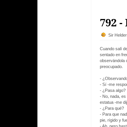
792 -
Sir Helde
Cuando salí de
sentado en fren
observándola c
preocupado.
- ¿Observando 
- Sí -me respo
- ¿Pasa algo?
- No, nada, es
estatua -me di
- ¿Para qué?
- Para que na
pie, rígido y fu
- Ah, pero has