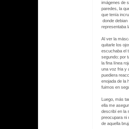
imágenes de sa
paredes, la qu
que tenía incr
donde debian ir
representaba l
Al ver la másc
quitarle los oj
escuchaba el t
segundo; por t
la fina línea r
una voz fria y
puediera reacc
enojada de la 
fuimos en segu
Luego, más tar
ella me asegur
describí en la
preocupara ni 
de aquella bru