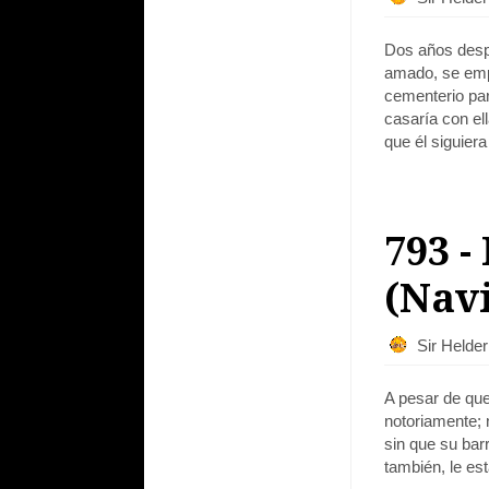
Dos años despu
amado, se empe
cementerio par
casaría con ell
que él siguiera
793 -
(Nav
Sir Helde
A pesar de que
notoriamente; 
sin que su bar
también, le es