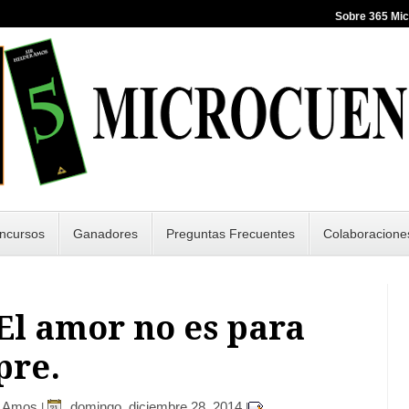
Sobre 365 Mi
ncursos
Ganadores
Preguntas Frecuentes
Colaboracione
 El amor no es para
pre.
r Amos
domingo, diciembre 28, 2014
|
|