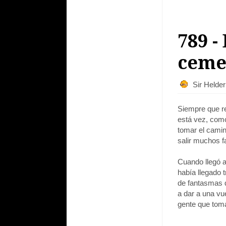
789 -
ceme
Sir Helde
Siempre que re
está vez, como
tomar el camin
salir muchos f
Cuando llegó a
había llegado 
de fantasmas q
a dar a una vu
gente que tomar