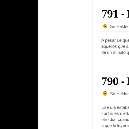
791 -
Sir Helde
A pesar de qu
aquellos que 
de un minuto q
790 -
Sir Helde
Ese día estaba
contar es ciert
otro día, cuan
a que le leyer