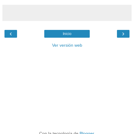
‹
›
Inicio
Ver versión web
Con la tecnología de
Blogger
.