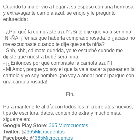
Cuando la mujer vio a llegar a su esposo con una hermosa
y extravagante carriola azul, se enojó y le preguntó
enfurecida:
- ¿Por qué la compraste azul? ¡Si te dije que va a ser niña!
¡NI-ÑA! ¡Tenias que haberla comprado rosada, o ¿acaso no
me escuchaste cuando te dije que sería niña?
- Shh, shh, cálmate querida, yo te escuché cuando me
dijiste que nuestra bebé será niña.
- ¡¿Entonces por qué compraste la carriola azul?!
- Mi Amor, porque yo soy el que la va a sacar a pasear en la
carriola y yo soy hombre, ¡no voy a andar por el parque con
una carriola rosada!
Fin.
Para mantenerte al día con todos los microrrelatos nuevos,
tips de escritura, datos, contenido extra y mucho más,
sígueme en:
Google Play Store:
365 Microcuentos
Twitter:
@
365Microcuentos
Facebook:
@
365Microcuentos