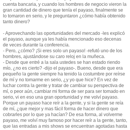
cuenta bancaria, y cuando los hombres de negocio vieron la
gran cantidad de dinero que tenía el payaso, finalmente se
lo tomaron en serio, y le preguntaron ¿cómo había obtenido
tanto dinero?
- Aprovechando las oportunidades del mercado -les explicó
el payaso, aunque ya les había mencionado eso decenas
de veces durante la conferencia.
- Pero, ¿cómo? ¡Si eres solo un payaso! -refutó uno de los
hombres, ajustándose su caro reloj en la muñeca.
- Desde que entré a la sala ustedes se han estado riendo
mío, ¿no es cierto? -dijo el payaso-. Bueno, desde que era
pequeño la gente siempre ha tenido la costumbre por reírse
de mí y no tomarme en serio, ¿y yo que hice? En vez de
luchar contra la gente y tratar de cambiar su perspectiva de
mí, o peor aún, cambiar mi forma de ser para ser tomado en
serio, vi en eso una gran oportunidad y me volví payaso.
Porque un payaso hace reír a la gente, y si la gente se reía
de mí, ¿que mejor y mas fácil forma de hacer dinero que
cobrarles por lo que ya hacían? De esa forma, al volverme
payaso, me volví muy famoso por hacer reír a la gente, tanto,
que las entradas a mis shows se encuentran agotadas hasta