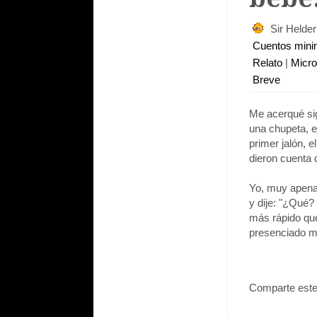
Sir Helde
Cuentos min
Relato
|
Micr
Breve
Me acerqué sig
una chupeta, es
primer jalón, 
dieron cuenta 
Yo, muy apena
y dije: "¿Qué?
más rápido que
presenciado mi 
Comparte este