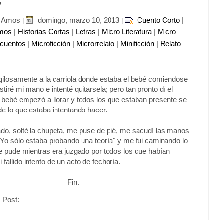
r Amos
domingo, marzo 10, 2013
Cuento Corto
|
|
|
imos
|
Historias Cortas
|
Letras
|
Micro Literatura
|
Micro
ocuentos
|
Microficción
|
Microrrelato
|
Minificción
|
Relato
ilosamente a la carriola donde estaba el bebé comiendose
tiré mi mano e intenté quitarsela; pero tan pronto dí el
el bebé empezó a llorar y todos los que estaban presente se
de lo que estaba intentando hacer.
do, solté la chupeta, me puse de pié, me sacudí las manos
 Yo sólo estaba probando una teoría" y me fui caminando lo
 pude mientras era juzgado por todos los que habían
fallido intento de un acto de fechoría.
Fin.
 Post: