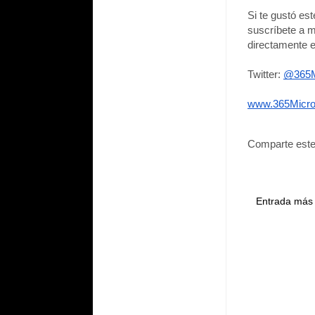
Si te gustó es
suscríbete a m
directamente e
Twitter: 
@365M
www.365Micro
Comparte este
Entrada más 