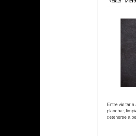
Relato
|
Micr
Entre visitar a
planchar, limp
detenerse a p