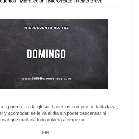
ocuentos
|
Microficción
|
Microrrelato
|
Relato Breve
 sus padres, ir a la iglesia, hacer las compras y tanto lavar,
iar y acomodar, se le va el día sin poder descansar ni
ensar que mañana todo volverá a empezar.
FIN.