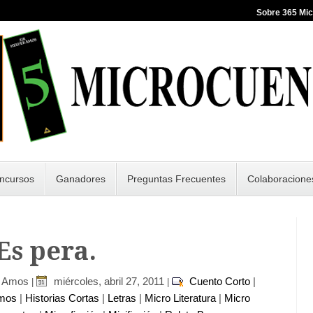
Sobre 365 Mi
ncursos
Ganadores
Preguntas Frecuentes
Colaboracione
 Es pera.
r Amos
miércoles, abril 27, 2011
Cuento Corto
|
|
|
imos
|
Historias Cortas
|
Letras
|
Micro Literatura
|
Micro