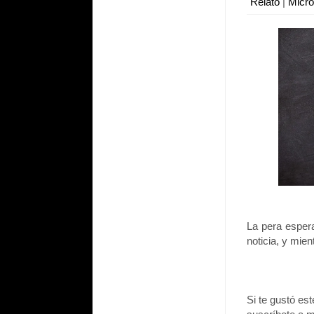
Relato
|
Micr
La pera esper
noticia, y mie
Si te gustó es