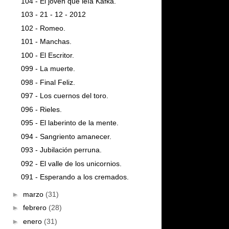
104 - El joven que leía Kafka.
103 - 21 - 12 - 2012
102 - Romeo.
101 - Manchas.
100 - El Escritor.
099 - La muerte.
098 - Final Feliz.
097 - Los cuernos del toro.
096 - Rieles.
095 - El laberinto de la mente.
094 - Sangriento amanecer.
093 - Jubilación perruna.
092 - El valle de los unicornios.
091 - Esperando a los cremados.
►
marzo
(31)
►
febrero
(28)
►
enero
(31)