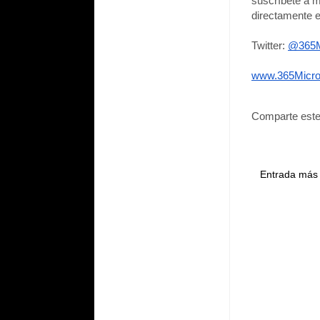
suscríbete a m
directamente e
Twitter: 
@365M
www.365Micro
Comparte este
Entrada más 