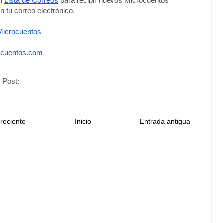
i 
Lista de Correos
 para recibir nuevos Microcuentos 
n tu correo electrónico. 
icrocuentos
cuentos.com
 Post:
reciente
Inicio
Entrada antigua