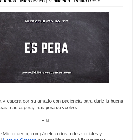
ocuentos
|
Microficción
|
Minificción
|
Relato Breve
a y espera por su amado con paciencia para darle la buena
ntras más espera, más pera se vuelve.
FIN.
te Microcuento, compártelo en tus redes sociales y 