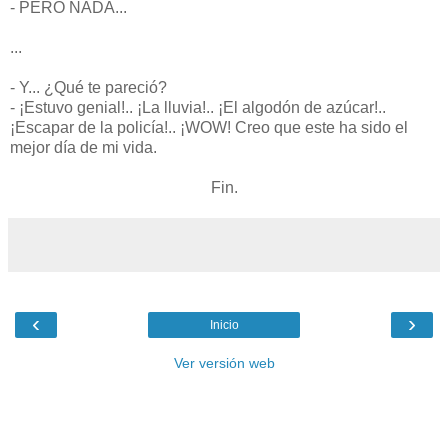
- PERO NADA...
...
- Y... ¿Qué te pareció?
- ¡Estuvo genial!.. ¡La lluvia!.. ¡El algodón de azúcar!..
¡Escapar de la policía!.. ¡WOW! Creo que este ha sido el
mejor día de mi vida.
Fin.
‹
›
Inicio
Ver versión web