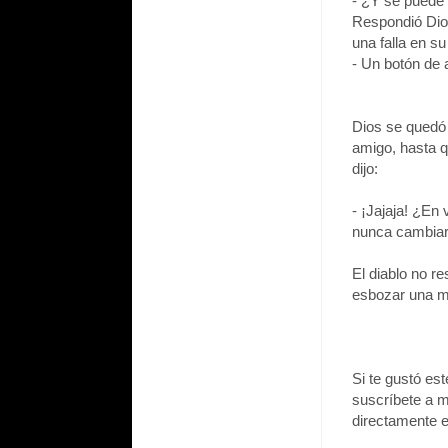
- ¿Y se puede
Respondió Dios
una falla en su
- Un botón de 
Dios se quedó 
amigo, hasta q
dijo:
- ¡Jajaja! ¿En 
nunca cambiar
El diablo no r
esbozar una m
Si te gustó es
suscríbete a m
directamente e