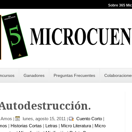
Sobre 365 Mi
ncursos
Ganadores
Preguntas Frecuentes
Colaboracione
 Autodestrucción.
r Amos
lunes, agosto 15, 2011
Cuento Corto
|
|
|
imos
|
Historias Cortas
|
Letras
|
Micro Literatura
|
Micro