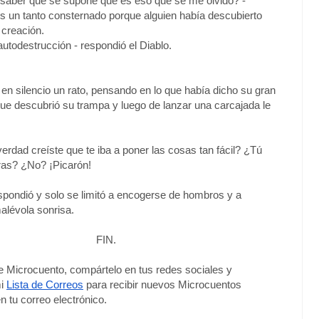
 saber qué se supone que es eso que se me olvido? -
 un tanto consternado porque alguien había descubierto
 creación.
autodestrucción - respondió el Diablo.
en silencio un rato, pensando en lo que había dicho su gran
ue descubrió su trampa y luego de lanzar una carcajada le
verdad creíste que te iba a poner las cosas tan fácil? ¿Tú
as? ¿No? ¡Picarón!
espondió y solo se limitó a encogerse de hombros y a
alévola sonrisa.
FIN.
te Microcuento, compártelo en tus redes sociales y 
i 
Lista de Correos
 para recibir nuevos Microcuentos 
n tu correo electrónico. 