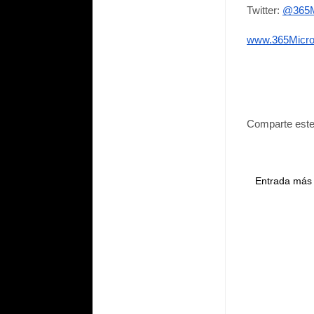
Twitter: 
@365M
www.365Micro
Comparte este
Entrada más 