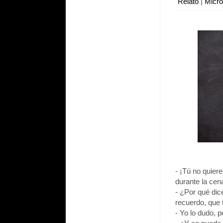
Relato
|
Micr
- ¡Tú no quier
durante la cen
- ¿Por qué dic
recuerdo, que 
- Yo lo dudo, p