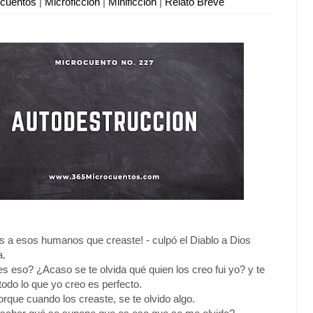
ocuentos
|
Microficción
|
Minificción
|
Relato Breve
es a esos humanos que creaste! - culpó el Diablo a Dios
a.
es eso? ¿Acaso se te olvida qué quien los creo fui yo? y te
todo lo que yo creo es perfecto.
orque cuando los creaste, se te olvido algo.