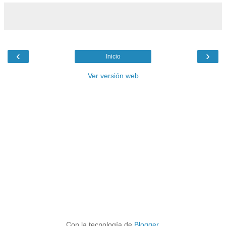
‹
›
Inicio
Ver versión web
Con la tecnología de
Blogger
.