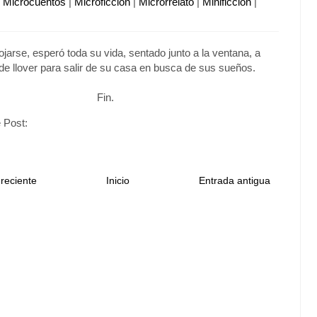
|
Microcuentos
|
Microficción
|
Microrrelato
|
Minificción
|
jarse, esperó toda su vida, sentado junto a la ventana, a
de llover para salir de su casa en busca de sus sueños.
Fin.
 Post:
reciente
Inicio
Entrada antigua