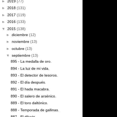
►
2019
(77)
►
2018
(131)
►
2017
(119)
►
2016
(133)
▼
2015
(138)
►
diciembre
(12)
►
noviembre
(13)
►
octubre
(13)
▼
septiembre
(13)
895 - La medalla de oro.
894 - La luz de mi vida.
893 - El detector de tesoros.
892 - El día después.
891 - El hada macabra.
890 - El salero de arsénico.
889 - El toro daltónico.
888 - Temporada de gallinas.
887 - El diluvio.