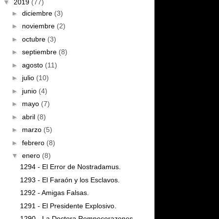
▼
2019
(77)
►
diciembre
(3)
►
noviembre
(2)
►
octubre
(3)
►
septiembre
(8)
►
agosto
(11)
►
julio
(10)
►
junio
(4)
►
mayo
(7)
►
abril
(8)
►
marzo
(5)
►
febrero
(8)
▼
enero
(8)
1294 - El Error de Nostradamus.
1293 - El Faraón y los Esclavos.
1292 - Amigas Falsas.
1291 - El Presidente Explosivo.
1290 - La Doctora Rompecorazones.