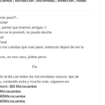
ocuentos
|
Microficción
|
Microrrelato
|
Minificción
|
Relato
más pasó?...
cirte!
?, pensé que éramos amigas ☹️
ro se lo prometí, no puedo decirte.
me!
Para!
 no me cuentas que más pasó, entonces dejaré de ser tu
ces, en ese caso, jódete perra.
Fin.
e al día con todos los microrrelatos nuevos, tips de
os, contenido extra y mucho más, sígueme en:
tore:
365 Microcuentos
Microcuentos
365Microcuentos
365Microcuentos