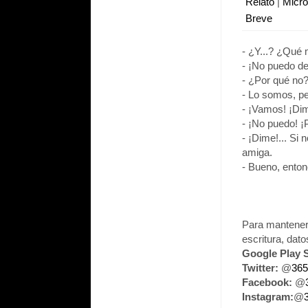
Relato
|
Micr
Breve
- ¿Y...? ¿Qué 
- ¡No puedo de
- ¿Por qué no
- Lo somos, pe
- ¡Vamos! ¡Di
- ¡No puedo! ¡
- ¡Dime!... Si
amiga.
- Bueno, enton
Para mantenert
escritura, dat
Google Play S
Twitter:
@
365
Facebook:
@
Instagram:
@