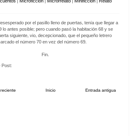
ocuentos
|
Microficción
|
Microrrelato
|
Minificción
|
Relato
esesperado por el pasillo lleno de puertas, tenía que llegar a
69 lo antes posible; pero cuando pasó la habitación 68 y se
uerta siguiente, vio, decepcionado, que el pequeño letrero
marcado el número 70 en vez del número 69.
Fin.
 Post:
reciente
Inicio
Entrada antigua