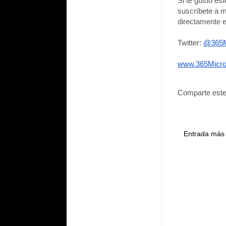
Si te gustó es
suscríbete a m
directamente e
Twitter: 
@365M
www.365Micro
Comparte este
Entrada más 