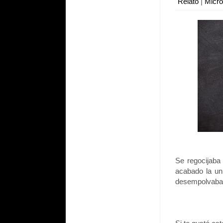
Relato
|
Micr
Se regocijaba
acabado la un
desempolvaba s