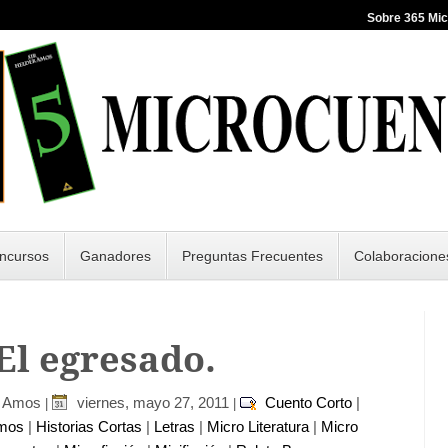
Sobre 365 Mi
ncursos
Ganadores
Preguntas Frecuentes
Colaboracione
 El egresado.
r Amos
viernes, mayo 27, 2011
Cuento Corto
|
|
|
imos
|
Historias Cortas
|
Letras
|
Micro Literatura
|
Micro