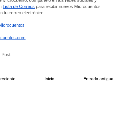
te Microcuento, compártelo en tus redes sociales y 
i 
Lista de Correos
 para recibir nuevos Microcuentos 
n tu correo electrónico. 
icrocuentos
cuentos.com
 Post:
reciente
Inicio
Entrada antigua