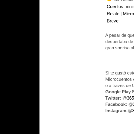
Cuentos min
Relato
|
Micr
Breve
A pesar de que
despertaba de
gran sonrisa a
Si te gustó es
Microcuentos 
o a través de
Google Play S
Twitter:
@
365
Facebook:
@
Instagram:
@