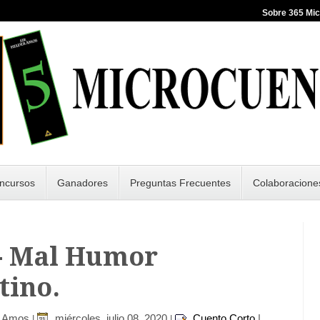
Sobre 365 Mi
ncursos
Ganadores
Preguntas Frecuentes
Colaboracione
 - Mal Humor
tino.
r Amos
miércoles, julio 08, 2020
Cuento Corto
|
|
|