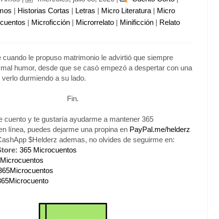
imos
|
Historias Cortas
|
Letras
|
Micro Literatura
|
Micro
ocuentos
|
Microficción
|
Microrrelato
|
Minificción
|
Relato
 cuando le propuso matrimonio le advirtió que siempre
 mal humor, desde que se casó empezó a despertar con una
l verlo durmiendo a su lado.
Fin.
te cuento y te gustaría ayudarme a mantener 365
en línea, puedes dejarme una propina en
PayPal.me/helderz
 CashApp $Helderz ademas, no olvides de seguirme en:
tore:
365 Microcuentos
Microcuentos
365Microcuentos
365Microcuento