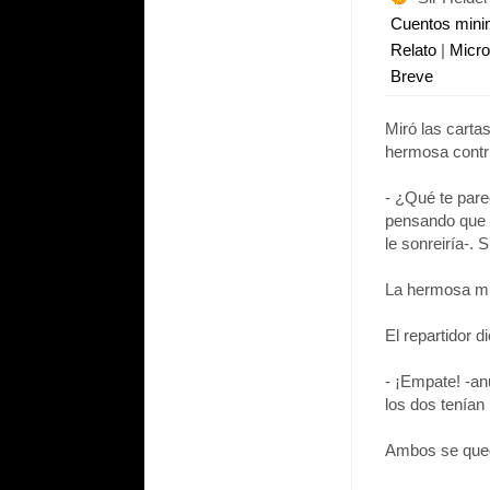
Cuentos min
Relato
|
Micr
Breve
Miró las carta
hermosa contri
- ¿Qué te pare
pensando que s
le sonreiría-.
La hermosa muj
El repartidor 
- ¡Empate! -an
los dos tenían
Ambos se qued