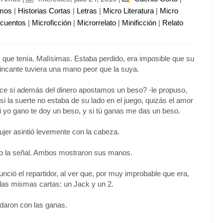
imos
|
Historias Cortas
|
Letras
|
Micro Literatura
|
Micro
ocuentos
|
Microficción
|
Microrrelato
|
Minificción
|
Relato
s que tenía. Malísimas. Estaba perdido, era imposible que su
ncante tuviera una mano peor que la suya.
ce si además del dinero apostamos un beso? -le propuso,
i la suerte no estaba de su lado en el juego, quizás el amor
 Si yo gano te doy un beso, y si tú ganas me das un beso.
er asintió levemente con la cabeza.
dio la señal. Ambos mostraron sus manos.
unció el repartidor, al ver que, por muy improbable que era,
 las mismas cartas: un Jack y un 2.
aron con las ganas.