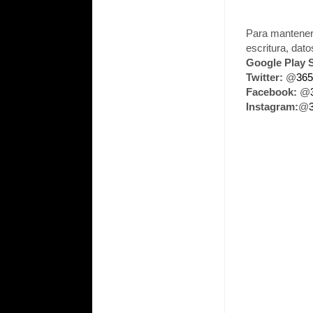
Para mantenert
escritura, dat
Google Play S
Twitter:
@
365
Facebook:
@
Instagram:
@