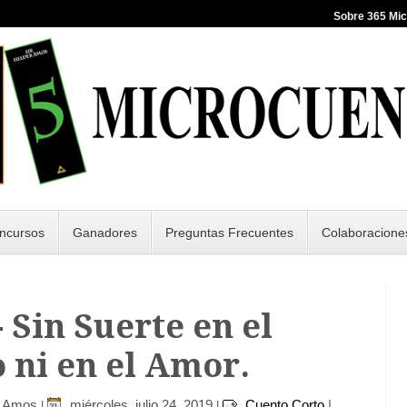
Sobre 365 Mi
ncursos
Ganadores
Preguntas Frecuentes
Colaboracione
- Sin Suerte en el
 ni en el Amor.
r Amos
miércoles, julio 24, 2019
Cuento Corto
|
|
|