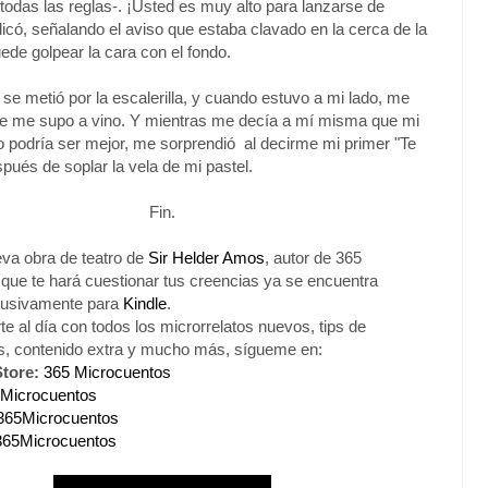
todas las reglas-. ¡Usted es muy alto para lanzarse de
ndicó, señalando el aviso que estaba clavado en la cerca de la
uede golpear la cara con el fondo.
se metió por la escalerilla, y cuando estuvo a mi lado, me
ue me supo a vino. Y mientras me decía a mí misma que mi
podría ser mejor, me sorprendió al decirme mi primer "Te
pués de soplar la vela de mi pastel.
Fin.
va obra de teatro de
Sir Helder Amos
, autor de 365
que te hará cuestionar tus creencias ya se encuentra
clusivamente para
Kindle
.
e al día con todos los microrrelatos nuevos, tips de
os, contenido extra y mucho más, sígueme en:
tore:
365 Microcuentos
Microcuentos
365Microcuentos
365Microcuentos