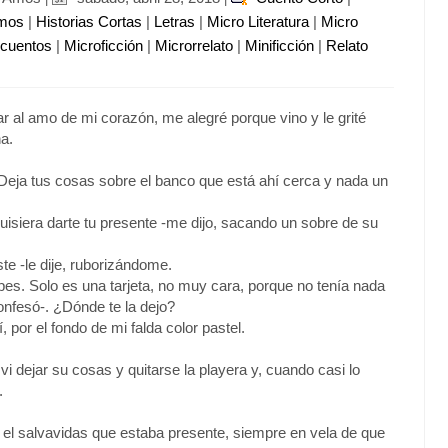
imos
|
Historias Cortas
|
Letras
|
Micro Literatura
|
Micro
ocuentos
|
Microficción
|
Microrrelato
|
Minificción
|
Relato
ar al amo de mi corazón, me alegré porque vino y le grité
na.
 Deja tus cosas sobre el banco que está ahí cerca y nada un
quisiera darte tu presente -me dijo, sacando un sobre de su
te -le dije, ruborizándome.
pes. Solo es una tarjeta, no muy cara, porque no tenía nada
onfesó-. ¿Dónde te la dejo?
í, por el fondo de mi falda color pastel.
vi dejar su cosas y quitarse la playera y, cuando casi lo
.
itó el salvavidas que estaba presente, siempre en vela de que