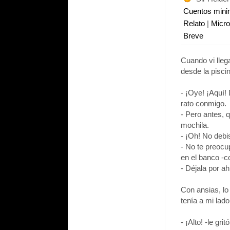
Cuentos min
Relato
|
Micr
Breve
Cuando vi lleg
desde la pisci
- ¡Oye! ¡Aquí!
rato conmigo.
- Pero antes, 
mochila.
- ¡Oh! No debis
- No te preocu
en el banco -c
- Déjala por ah
Con ansias, lo 
tenía a mi lado
- ¡Alto! -le gr