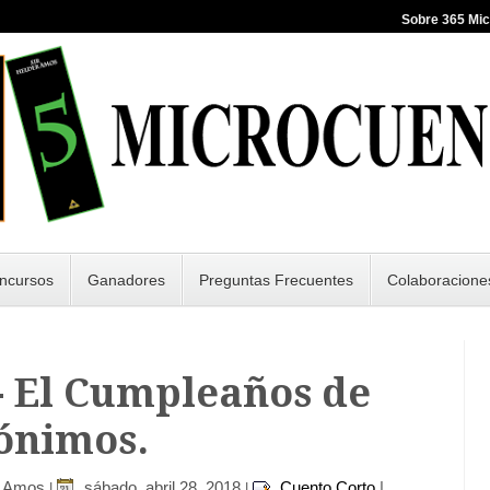
Sobre 365 Mi
ncursos
Ganadores
Preguntas Frecuentes
Colaboracione
- El Cumpleaños de
nimos.
r Amos
sábado, abril 28, 2018
Cuento Corto
|
|
|