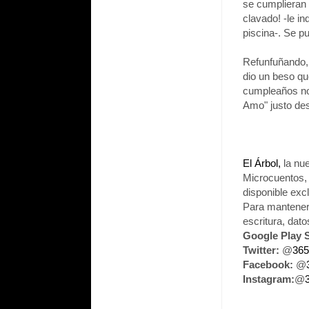
se cumplieran 
clavado! -le i
piscina-. Se p
Refunfuñando, 
dio un beso q
cumpleaños no 
Amo" justo des
El Árbol,
la nue
Microcuentos, 
disponible ex
Para mantenert
escritura, dat
Google Play S
Twitter:
@
365
Facebook:
@
Instagram:
@