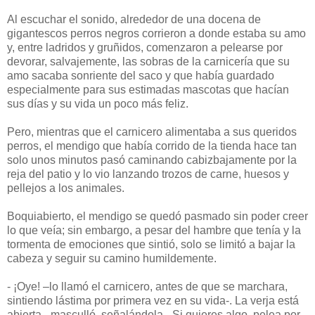
Al escuchar el sonido, alrededor de una docena de
gigantescos perros negros corrieron a donde estaba su amo
y, entre ladridos y gruñidos, comenzaron a pelearse por
devorar, salvajemente, las sobras de la carnicería que su
amo sacaba sonriente del saco y que había guardado
especialmente para sus estimadas mascotas que hacían
sus días y su vida un poco más feliz.
Pero, mientras que el carnicero alimentaba a sus queridos
perros, el mendigo que había corrido de la tienda hace tan
solo unos minutos pasó caminando cabizbajamente por la
reja del patio y lo vio lanzando trozos de carne, huesos y
pellejos a los animales.
Boquiabierto, el mendigo se quedó pasmado sin poder creer
lo que veía; sin embargo, a pesar del hambre que tenía y la
tormenta de emociones que sintió, solo se limitó a bajar la
cabeza y seguir su camino humildemente.
- ¡Oye! –lo llamó el carnicero, antes de que se marchara,
sintiendo lástima por primera vez en su vida-. La verja está
abierta –masculló, señalándola-. Si quieres algo, pelea por