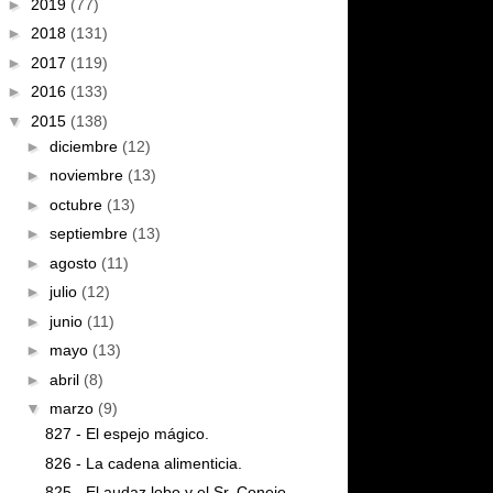
►
2019
(77)
►
2018
(131)
►
2017
(119)
►
2016
(133)
▼
2015
(138)
►
diciembre
(12)
►
noviembre
(13)
►
octubre
(13)
►
septiembre
(13)
►
agosto
(11)
►
julio
(12)
►
junio
(11)
►
mayo
(13)
►
abril
(8)
▼
marzo
(9)
827 - El espejo mágico.
826 - La cadena alimenticia.
825 - El audaz lobo y el Sr. Conejo.