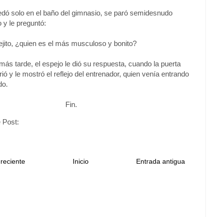
dó solo en el baño del gimnasio, se paró semidesnudo
o y le preguntó:
pejito, ¿quien es el más musculoso y bonito?
ás tarde, el espejo le dió su respuesta, cuando la puerta
ió y le mostró el reflejo del entrenador, quien venía entrando
do.
Fin.
 Post:
reciente
Inicio
Entrada antigua