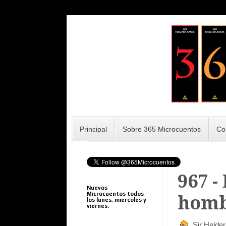
Principal
Sobre 365 Microcuentos
Co
967 -
Nuevos
Microcuentos todos
homb
los lunes, miercoles y
viernes.
Sir Helde