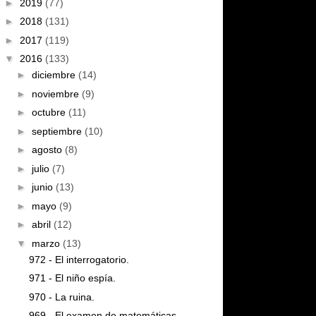
►
2019
(77)
►
2018
(131)
►
2017
(119)
▼
2016
(133)
►
diciembre
(14)
►
noviembre
(9)
►
octubre
(11)
►
septiembre
(10)
►
agosto
(8)
►
julio
(7)
►
junio
(13)
►
mayo
(9)
►
abril
(12)
▼
marzo
(13)
972 - El interrogatorio.
971 - El niño espía.
970 - La ruina.
969 - El examen de matemáticas.