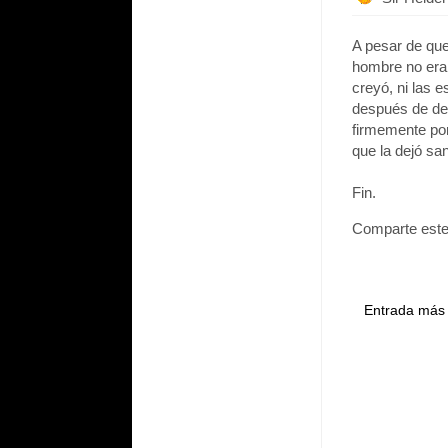
A pesar de que
hombre no era 
creyó, ni las 
después de dec
firmemente por 
que la dejó sa
Fin.
Comparte este
Entrada más 