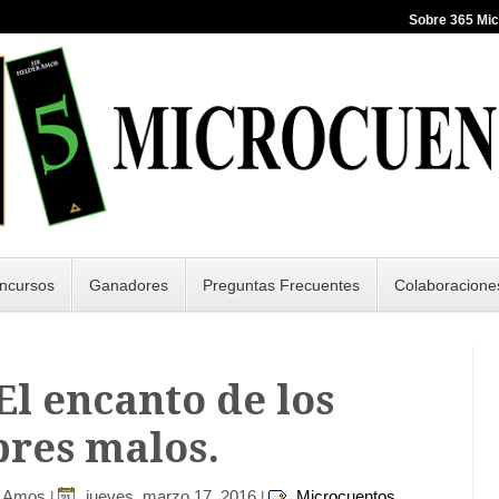
Sobre 365 Mi
ncursos
Ganadores
Preguntas Frecuentes
Colaboracione
 El encanto de los
res malos.
r Amos
jueves, marzo 17, 2016
Microcuentos
|
|