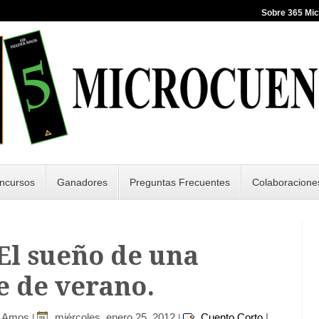
Sobre 365 Mi
ncursos
Ganadores
Preguntas Frecuentes
Colaboracione
 El sueño de una
e de verano.
r Amos
miércoles, enero 25, 2012
Cuento Corto
|
|
|