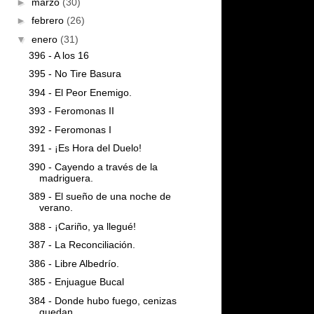
►
marzo
(30)
►
febrero
(26)
▼
enero
(31)
396 - A los 16
395 - No Tire Basura
394 - El Peor Enemigo.
393 - Feromonas II
392 - Feromonas I
391 - ¡Es Hora del Duelo!
390 - Cayendo a través de la
madriguera.
389 - El sueño de una noche de
verano.
388 - ¡Cariño, ya llegué!
387 - La Reconciliación.
386 - Libre Albedrío.
385 - Enjuague Bucal
384 - Donde hubo fuego, cenizas
quedan.