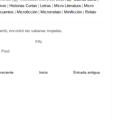
imos
|
Historias Cortas
|
Letras
|
Micro Literatura
|
Micro
ocuentos
|
Microficción
|
Microrrelato
|
Minificción
|
Relato
ertó, encontró las sabanas mojadas.
FIN.
 Post:
reciente
Inicio
Entrada antigua