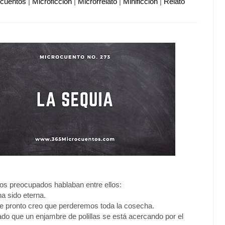
ocuentos
|
Microficción
|
Microrrelato
|
Minificción
|
Relato
s preocupados hablaban entre ellos:
ha sido eterna.
ueve pronto creo que perderemos toda la cosecha.
do que un enjambre de polillas se está acercando por el