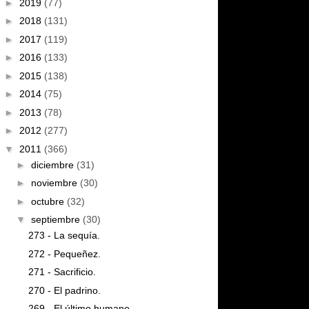
►
2019
(77)
►
2018
(131)
►
2017
(119)
►
2016
(133)
►
2015
(138)
►
2014
(75)
►
2013
(78)
►
2012
(277)
▼
2011
(366)
►
diciembre
(31)
►
noviembre
(30)
►
octubre
(32)
▼
septiembre
(30)
273 - La sequía.
272 - Pequeñez.
271 - Sacrificio.
270 - El padrino.
269 - El último humano.