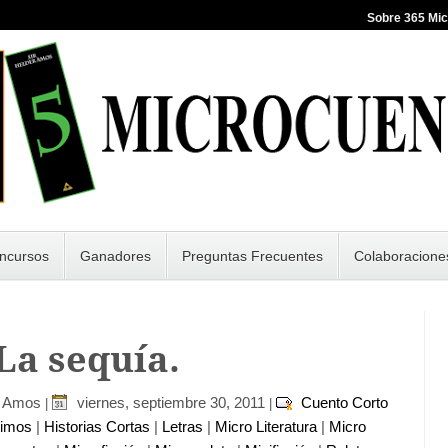
Sobre 365 Mi
ncursos
Ganadores
Preguntas Frecuentes
Colaboracione
 La sequía.
r Amos
viernes, septiembre 30, 2011
Cuento Corto
|
|
nimos
|
Historias Cortas
|
Letras
|
Micro Literatura
|
Micro