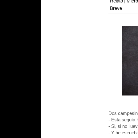
Relato
|
Micr
Breve
Dos campesino
- Esta sequía 
- Si, si no ll
- Y he escucha