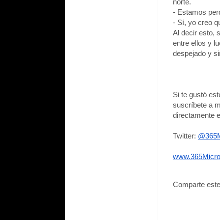
norte.
- Estamos perd
- Sí, yo creo 
Al decir esto,
entre ellos y l
despejado y si
Si te gustó es
suscríbete a m
directamente e
Twitter: 
@365M
www.365Micro
Comparte este