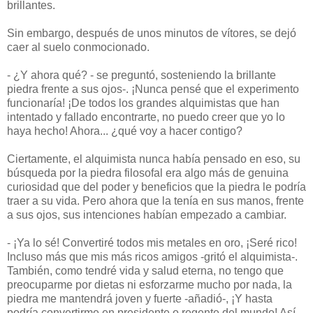
brillantes.
Sin embargo, después de unos minutos de vítores, se dejó
caer al suelo conmocionado.
- ¿Y ahora qué? - se preguntó, sosteniendo la brillante
piedra frente a sus ojos-. ¡Nunca pensé que el experimento
funcionaría! ¡De todos los grandes alquimistas que han
intentado y fallado encontrarte, no puedo creer que yo lo
haya hecho! Ahora... ¿qué voy a hacer contigo?
Ciertamente, el alquimista nunca había pensado en eso, su
búsqueda por la piedra filosofal era algo más de genuina
curiosidad que del poder y beneficios que la piedra le podría
traer a su vida. Pero ahora que la tenía en sus manos, frente
a sus ojos, sus intenciones habían empezado a cambiar.
- ¡Ya lo sé! Convertiré todos mis metales en oro, ¡Seré rico!
Incluso más que mis más ricos amigos -gritó el alquimista-.
También, como tendré vida y salud eterna, no tengo que
preocuparme por dietas ni esforzarme mucho por nada, la
piedra me mantendrá joven y fuerte -añadió-, ¡Y hasta
podría convertirme en presidente o regente del mundo! Así