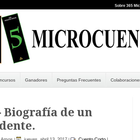
Sobre 365 Mi
ncursos
Ganadores
Preguntas Frecuentes
Colaboracione
- Biografía de un
dente.
r Amos
jueves, abril 13, 2017
Cuento Corto
|
|
|