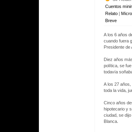
Cuentos min
Relato
|
Micr
Breve
A los 6 años d
cuando fuera g
Presidente de
Diez años más 
política, se fu
todavía soñaba
A los 27 años
toda la vida, 
Cinco años des
hipotecario y 
ciudad, se dijo
Blanca.