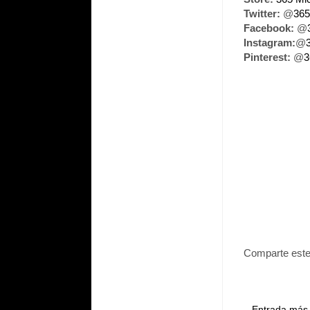
Twitter:
@
365
Facebook:
@
Instagram:
@
Pinterest:
@
3
Comparte este
Entrada más 