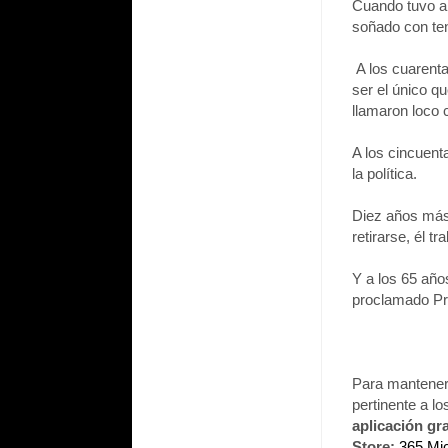
Cuando tuvo a 
soñado con ten
A los cuarenta
ser el único q
llamaron loco 
A los cincuent
la política.
Diez años más
retirarse, él 
Y a los 65 año
proclamado Pr
Para mantenert
pertinente a lo
aplicación gr
Store:
365 Mi