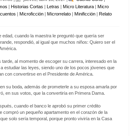
imos
|
Historias Cortas
|
Letras
|
Micro Literatura
|
Micro
ocuentos
|
Microficción
|
Microrrelato
|
Minificción
|
Relato
e edad, cuando la maestra le preguntó que quería ser
rande, respondió, al igual que muchos niños: Quiero ser el
 América.
tarde, al momento de escoger su carrera, interesado en la
e a estudiar las leyes, siendo uno de los pocos jóvenes que
n con convertirse en el Presidente de América.
, en su boda, además de prometerle a su esposa amarla por
juró, en sus votos, que la convertiría en Primera Dama.
pués, cuando el banco le aprobó su primer crédito
se compró un pequeño apartamento en el corazón de la
 que solo sería temporal, porque pronto viviría en la Casa