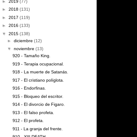
►
2019
(77)
►
2018
(131)
►
2017
(119)
►
2016
(133)
▼
2015
(138)
►
diciembre
(12)
▼
noviembre
(13)
920 - Tamaño King.
919 - Terapia ocupacional.
918 - La muerte de Satanás.
917 - El cristiano políglota.
916 - Endorfinas.
915 - Bloqueo del escritor.
914 - El divorcio de Figaro.
913 - El falso profeta.
912 - El profeta.
911 - La granja del frente.
910 - XIII DEATH.