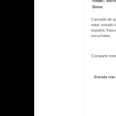
Relato
|
Micr
Breve
Cansado de qu
natal, estudió
español, francé
escuchaba.
Comparte este
Entrada más 