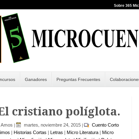
Sobre 365 Mi
ncursos
Ganadores
Preguntas Frecuentes
Colaboracione
 El cristiano políglota.
r Amos
martes, noviembre 24, 2015
Cuento Corto
|
|
nimos
|
Historias Cortas
|
Letras
|
Micro Literatura
|
Micro