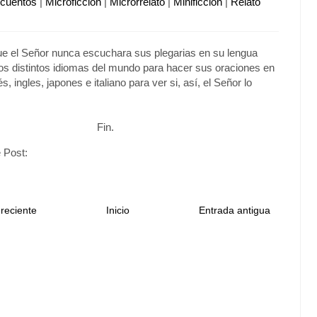
ocuentos
|
Microficción
|
Microrrelato
|
Minificción
|
Relato
e el Señor nunca escuchara sus plegarias en su lengua
 los distintos idiomas del mundo para hacer sus oraciones en
s, ingles, japones e italiano para ver si, así, el Señor lo
Fin.
 Post:
reciente
Inicio
Entrada antigua