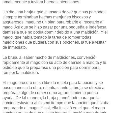
amablemente y tuviera buenas intenciones.
Un día, una bruja arpía, cansada de ver que sus pociones
siempre terminaban hechas menjurjes biscozos y
asquerosos, maquinó un plan para robarle el recetario al
mago. Así que se hizo pasar por una pequeña e indefensa
damisela que no podía dormir debido a una maldición. Y el
mago, que había tomado la tarea de romper todas
maldiciones que pudiera con sus pociones, la fue a visitar
de inmediato.
La bruja, al saber mucho de maldiciones, convenció
rápidamente al mago con su acto de damisela maldita y le
pidió de que le preparase una poción para dormir para
romper la maldición.
El mago procuró en su libro la receta para la poción y se
puso manos a la obra, mientras tanto la bruja se ofreció a
prepárale algo de comer como agradecimiento por su
ayuda. De tal manera, la bruja planeó todo para que la
comida estuviera al mismo tiempo que la poción que estaba
preparando el mago. Y así, ella insistió en el que el mago
comiera antes de que ella se tomara la poción para dormir.