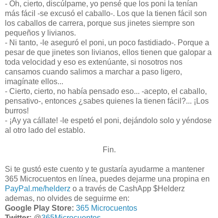
- Oh, cierto, discúlpame, yo pensé que los poni la tenían
más fácil -se excusó el caballo-. Los que la tienen fácil son
los caballos de carrera, porque sus jinetes siempre son
pequeños y livianos.
- Ni tanto, -le aseguró el poni, un poco fastidiado-. Porque a
pesar de que jinetes son livianos, ellos tienen que galopar a
toda velocidad y eso es extenúante, si nosotros nos
cansamos cuando salimos a marchar a paso ligero,
imagínate ellos...
- Cierto, cierto, no había pensado eso... -acepto, el caballo,
pensativo-, entonces ¿sabes quienes la tienen fácil?... ¡Los
burros!
- ¡Ay ya cállate! -le espetó el poni, dejándolo solo y yéndose
al otro lado del establo.
Fin.
Si te gustó este cuento y te gustaría ayudarme a mantener
365 Microcuentos en línea, puedes dejarme una propina en
PayPal.me/helderz
o a través de CashApp $Helderz
ademas, no olvides de seguirme en:
Google Play Store:
365 Microcuentos
Twitter:
@
365Microcuentos