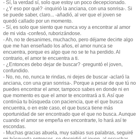
- Sí, la verdad sí, solo que estoy un poco decepcionado.
- ¿Y eso por qué? -inquirió la anciana, con una sonrisa-. Si
se puede saber, claro... -añadió, al ver que el joven se
quedó callado por un momento.
- Sí, es solo que siento que nunca voy a encontrar al amor
de mi vida -confesó, ruborizándose.
- Ah, no te desanimes, muchacho, pero déjame decirte algo
que me han enseñado los años, el amor nunca se
encuentra, porque es algo que no se te ha perdido. Al
contrario, el amor te encuentra a ti.
- ¿Entonces debo dejar de buscar? -preguntó el joven,
confundido.
- No, no, no, nunca te rindas, ni dejes de buscar -aclaró la
anciana, con una gran sonrisa-. Porque a pesar de que tú no
puedes encontrar el amor, tampoco sabes en donde ni en
que momento es que el amor te encontrará a ti. Así que
continúa tu búsqueda con paciencia, que el que busca
encuentra, o en este caso, el que busca tiene más
oportunidad de ser encontrado que el que no busca. Aunque
cuando el amor se empeña en encontrarte, lo hará así te
escondas.
- Muchas gracias abuela, muy sabias sus palabras, seguiré
mi búsqueda entonces -se despidió el joven, al escuchar